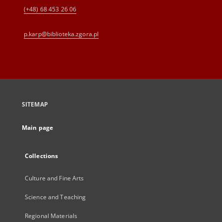
(+48) 68 453 26 06
p.karp@biblioteka.zgora.pl
SITEMAP
Main page
Collections
Culture and Fine Arts
Science and Teaching
Regional Materials