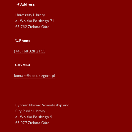
Address
University Library
al. Wojska Polskiego 71
65-762 Zielona Góra
Phone
(+48) 68 328 21 55
E-Mail
kontakt@zbc.uz.zgora.pl
Cyprian Norwid Voivodeship and
City Public Library
al. Wojska Polskiego 9
65-077 Zielona Góra