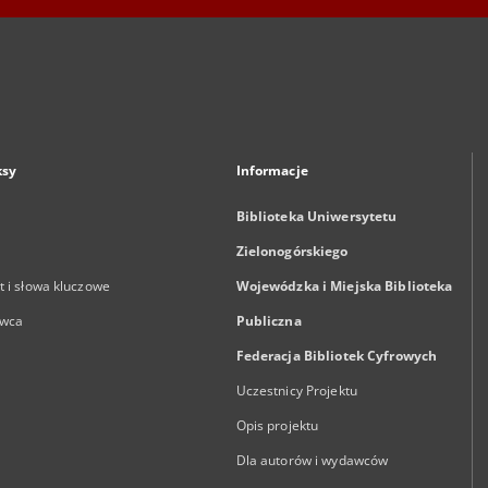
ksy
Informacje
Biblioteka Uniwersytetu
Zielonogórskiego
 i słowa kluczowe
Wojewódzka i Miejska Biblioteka
wca
Publiczna
Federacja Bibliotek Cyfrowych
Uczestnicy Projektu
Opis projektu
Dla autorów i wydawców