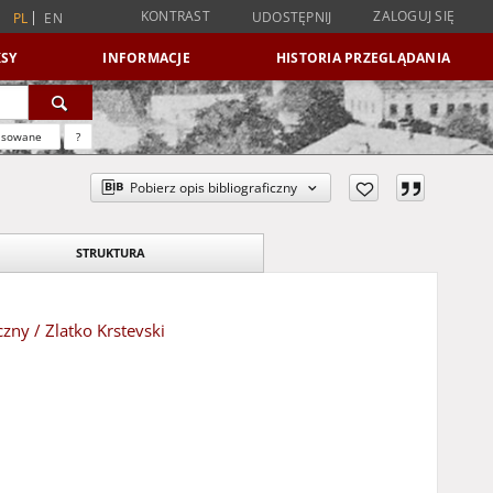
KONTRAST
ZALOGUJ SIĘ
UDOSTĘPNIJ
PL
EN
SY
INFORMACJE
HISTORIA PRZEGLĄDANIA
nsowane
?
Pobierz opis bibliograficzny
STRUKTURA
ny / Zlatko Krstevski