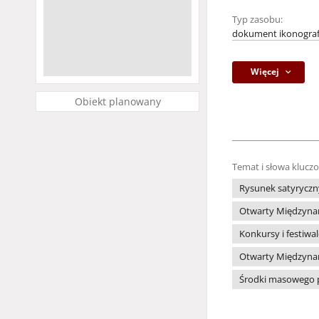
Typ zasobu:
dokument ikonograf
Więcej
Obiekt planowany
Temat i słowa klucz
Rysunek satyryczn
Otwarty Międzynar
Konkursy i festiwa
Otwarty Międzynar
Środki masowego 