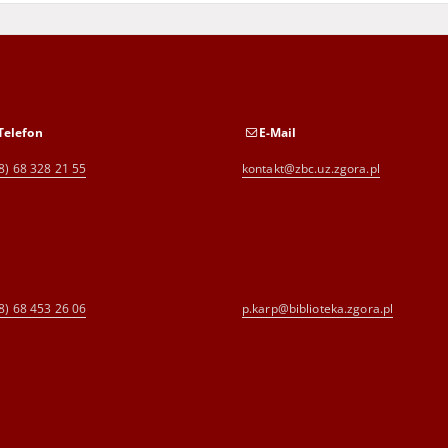
Telefon
E-Mail
8) 68 328 21 55
kontakt@zbc.uz.zgora.pl
8) 68 453 26 06
p.karp@biblioteka.zgora.pl