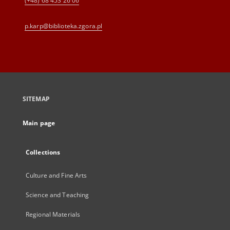
(+48) 68 453 26 06
p.karp@biblioteka.zgora.pl
SITEMAP
Main page
Collections
Culture and Fine Arts
Science and Teaching
Regional Materials