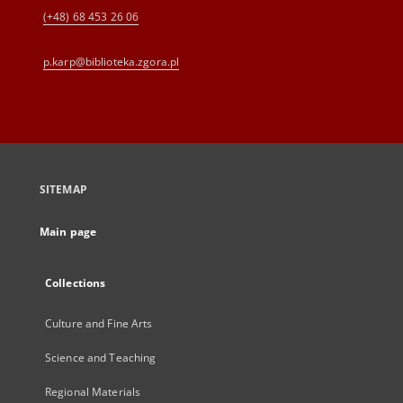
(+48) 68 453 26 06
p.karp@biblioteka.zgora.pl
SITEMAP
Main page
Collections
Culture and Fine Arts
Science and Teaching
Regional Materials