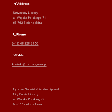
Address
University Library
al. Wojska Polskiego 71
65-762 Zielona Góra
Phone
(+48) 68 328 21 55
E-Mail
kontakt@zbc.uz.zgora.pl
Cyprian Norwid Voivodeship and
City Public Library
al. Wojska Polskiego 9
65-077 Zielona Góra