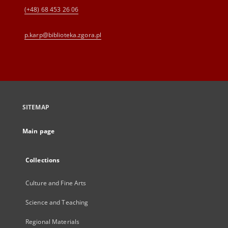
(+48) 68 453 26 06
p.karp@biblioteka.zgora.pl
SITEMAP
Main page
Collections
Culture and Fine Arts
Science and Teaching
Regional Materials