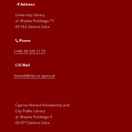
Address
University Library
al. Wojska Polskiego 71
65-762 Zielona Góra
Phone
(+48) 68 328 21 55
E-Mail
kontakt@zbc.uz.zgora.pl
Cyprian Norwid Voivodeship and
City Public Library
al. Wojska Polskiego 9
65-077 Zielona Góra