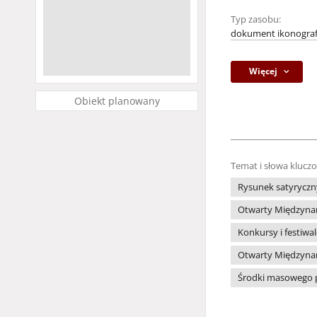
Typ zasobu:
dokument ikonograf
Więcej
Obiekt planowany
Temat i słowa klucz
Rysunek satyryczn
Otwarty Międzynar
Konkursy i festiwa
Otwarty Międzynar
Środki masowego 