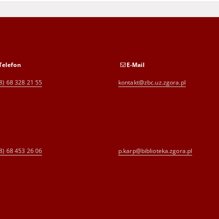
Telefon
E-Mail
8) 68 328 21 55
kontakt@zbc.uz.zgora.pl
8) 68 453 26 06
p.karp@biblioteka.zgora.pl