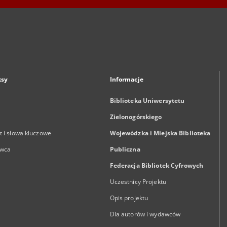
ksy
Informacje
Biblioteka Uniwersytetu
Zielonogórskiego
 i słowa kluczowe
Wojewódzka i Miejska Biblioteka
wca
Publiczna
Federacja Bibliotek Cyfrowych
Uczestnicy Projektu
Opis projektu
Dla autorów i wydawców