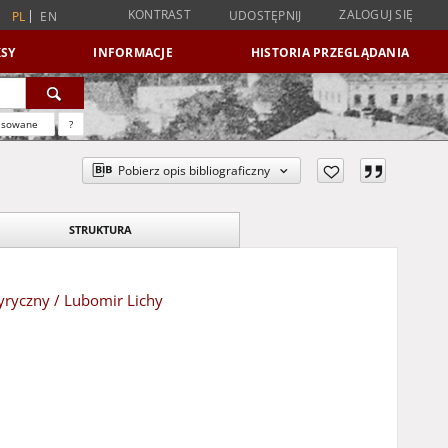
KONTRAST
ZALOGUJ SIĘ
UDOSTĘPNIJ
PL
EN
SY
INFORMACJE
HISTORIA PRZEGLĄDANIA
nsowane
?
Pobierz opis bibliograficzny
STRUKTURA
yryczny / Lubomir Lichy