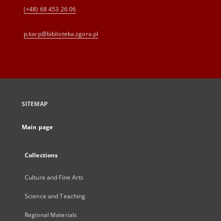
(+48) 68 453 26 06
p.karp@biblioteka.zgora.pl
SITEMAP
Main page
Collections
Culture and Fine Arts
Science and Teaching
Regional Materials