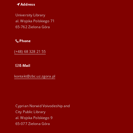
Address
University Library
al. Wojska Polskiego 71
65-762 Zielona Góra
Phone
(+48) 68 328 21 55
E-Mail
kontakt@zbc.uz.zgora.pl
Cyprian Norwid Voivodeship and
City Public Library
al. Wojska Polskiego 9
65-077 Zielona Góra