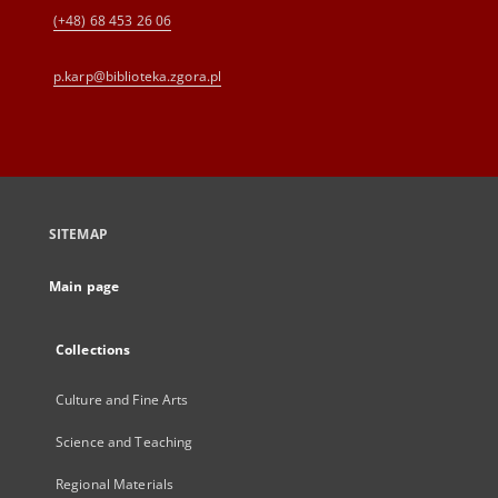
(+48) 68 453 26 06
p.karp@biblioteka.zgora.pl
SITEMAP
Main page
Collections
Culture and Fine Arts
Science and Teaching
Regional Materials