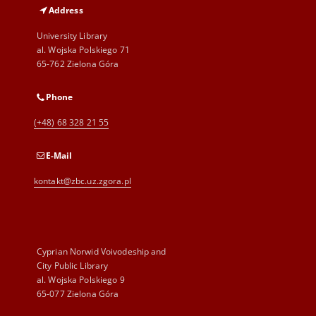
Address
University Library
al. Wojska Polskiego 71
65-762 Zielona Góra
Phone
(+48) 68 328 21 55
E-Mail
kontakt@zbc.uz.zgora.pl
Cyprian Norwid Voivodeship and
City Public Library
al. Wojska Polskiego 9
65-077 Zielona Góra