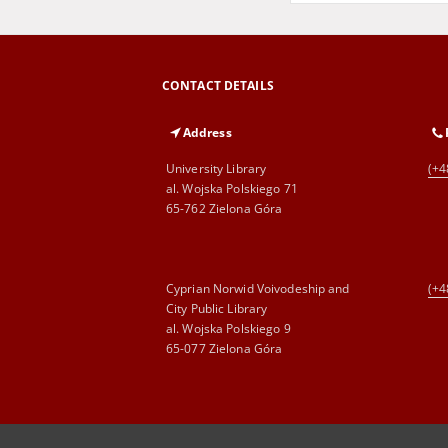
CONTACT DETAILS
Address
University Library
(+4
al. Wojska Polskiego 71
65-762 Zielona Góra
Cyprian Norwid Voivodeship and
(+4
City Public Library
al. Wojska Polskiego 9
65-077 Zielona Góra