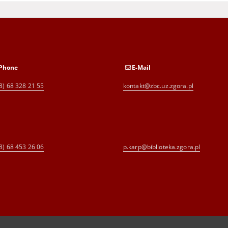
Phone
E-Mail
8) 68 328 21 55
kontakt@zbc.uz.zgora.pl
8) 68 453 26 06
p.karp@biblioteka.zgora.pl