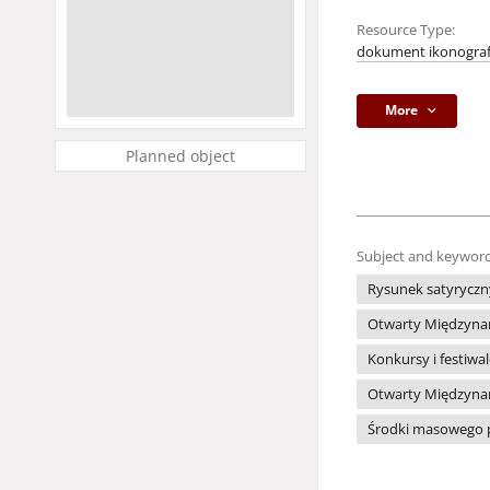
Resource Type:
dokument ikonograf
More
Planned object
Subject and keyword
Rysunek satyryczn
Otwarty Międzynar
Konkursy i festiwa
Otwarty Międzynar
Środki masowego 