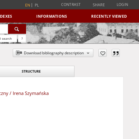
CONTRAST
LOGIN
SHARE
EN
PL
NDEXES
INFORMATIONS
RECENTLY VIEWED
 search
?
Download bibliography description
STRUCTURE
zny / Irena Szymańska