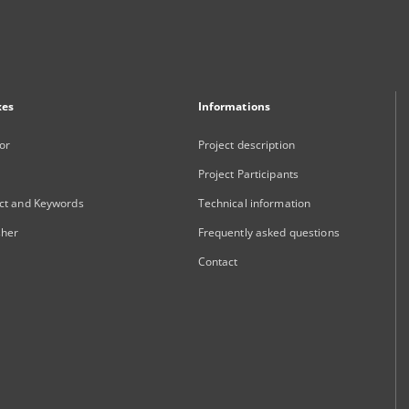
xes
Informations
or
Project description
Project Participants
ct and Keywords
Technical information
sher
Frequently asked questions
Contact