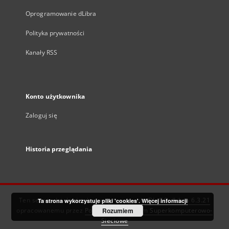
Oprogramowanie dLibra
Polityka prywatności
Kanały RSS
Konto użytkownika
Zaloguj się
Historia przeglądania
Ten serwis działa dzięki oprogramowaniu
DInGO dLibra 6.3.21
Ta strona wykorzystuje pliki 'cookies'.
Więcej informacji
opracowanemu przez
Poznańskie Centrum Superkomputerowo-
Rozumiem
Sieciowe