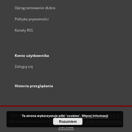
Oprogramowanie dLibra
Polityka prywatności
Kanały RSS
Konto użytkownika
Zaloguj się
Historia przeglądania
Ten serwis działa dzięki oprogramowaniu
DInGO dLibra 6.3.21
Ta strona wykorzystuje pliki 'cookies'.
Więcej informacji
opracowanemu przez
Poznańskie Centrum Superkomputerowo-
Rozumiem
Sieciowe