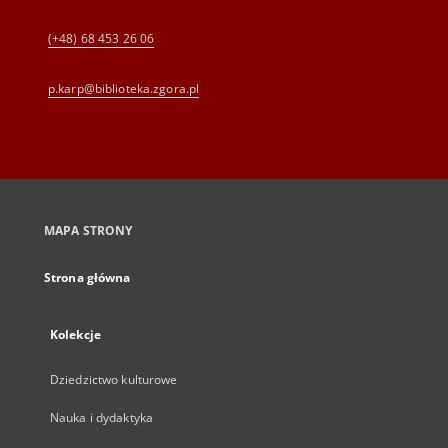
(+48) 68 453 26 06
p.karp@biblioteka.zgora.pl
MAPA STRONY
Strona główna
Kolekcje
Dziedzictwo kulturowe
Nauka i dydaktyka