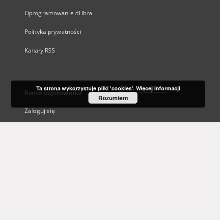
Oprogramowanie dLibra
Polityka prywatności
Kanały RSS
Ta strona wykorzystuje pliki 'cookies'.
Więcej informacji
Konto użytkownika
Rozumiem
Zaloguj się
Historia przeglądania
Ten serwis działa dzięki oprogramowaniu
DInGO dLibra 6.3.21
opracowanemu przez
Poznańskie Centrum Superkomputerowo-
Sieciowe