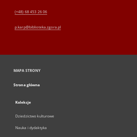
(+48) 68 453 26 06
p.karp@biblioteka.zgora.pl
MAPA STRONY
Strona główna
Kolekcje
Dziedzictwo kulturowe
Nauka i dydaktyka