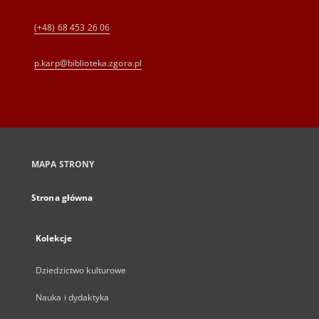
(+48) 68 453 26 06
p.karp@biblioteka.zgora.pl
MAPA STRONY
Strona główna
Kolekcje
Dziedzictwo kulturowe
Nauka i dydaktyka