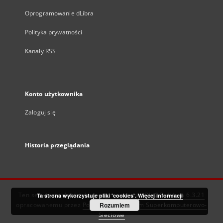
Oprogramowanie dLibra
Polityka prywatności
Kanały RSS
Konto użytkownika
Zaloguj się
Historia przeglądania
Ten serwis działa dzięki oprogramowaniu
DInGO dLibra 6.3.21
Ta strona wykorzystuje pliki 'cookies'.
Więcej informacji
opracowanemu przez
Poznańskie Centrum Superkomputerowo-
Rozumiem
Sieciowe