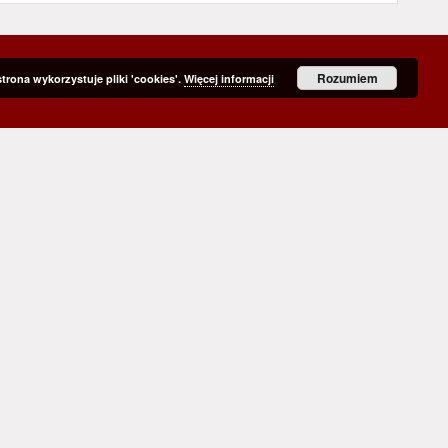
Rozumiem
strona wykorzystuje pliki 'cookies'.
Więcej informacji