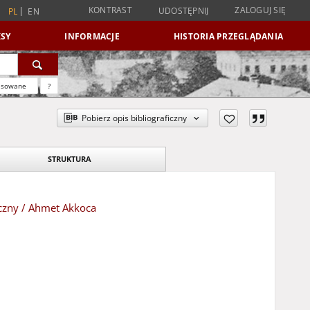
KONTRAST
ZALOGUJ SIĘ
UDOSTĘPNIJ
PL
EN
SY
INFORMACJE
HISTORIA PRZEGLĄDANIA
nsowane
?
Pobierz opis bibliograficzny
STRUKTURA
czny / Ahmet Akkoca