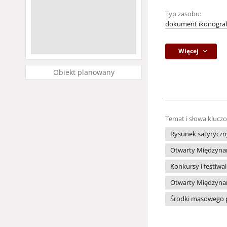
Typ zasobu:
dokument ikonograf
Więcej
Obiekt planowany
Temat i słowa klucz
Rysunek satyryczn
Otwarty Międzynar
Konkursy i festiwa
Otwarty Międzynar
Środki masowego 