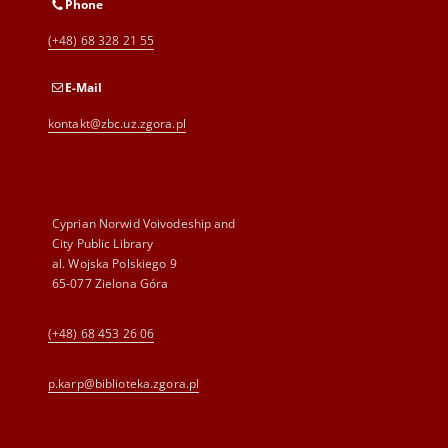
Phone
(+48) 68 328 21 55
E-Mail
kontakt@zbc.uz.zgora.pl
Cyprian Norwid Voivodeship and
City Public Library
al. Wojska Polskiego 9
65-077 Zielona Góra
(+48) 68 453 26 06
p.karp@biblioteka.zgora.pl