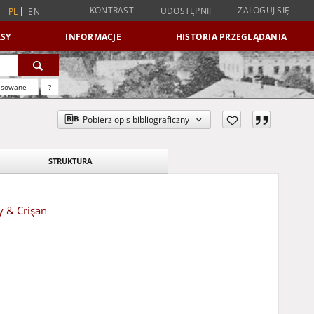
KONTRAST
ZALOGUJ SIĘ
UDOSTĘPNIJ
PL
EN
SY
INFORMACJE
HISTORIA PRZEGLĄDANIA
nsowane
?
Pobierz opis bibliograficzny
STRUKTURA
y & Crişan