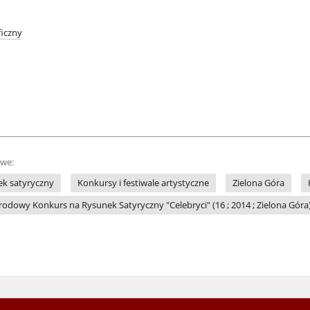
iczny
owe:
k satyryczny
Konkursy i festiwale artystyczne
Zielona Góra
dowy Konkurs na Rysunek Satyryczny "Celebryci" (16 ; 2014 ; Zielona Góra