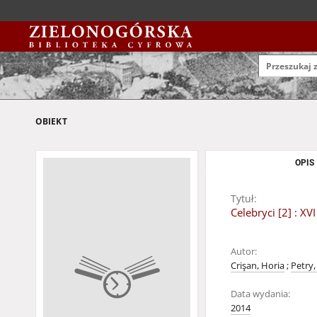
OBIEKT
OPIS
Tytuł:
Celebryci [2] : X
Autor:
Crişan, Horia
;
Petry
Data wydania:
2014