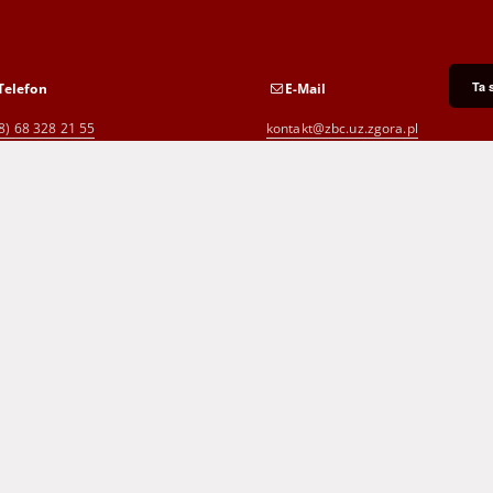
Ta 
Telefon
E-Mail
8) 68 328 21 55
kontakt@zbc.uz.zgora.pl
8) 68 453 26 06
p.karp@biblioteka.zgora.pl