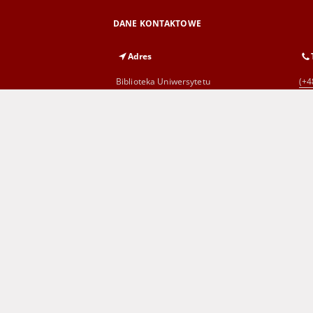
DANE KONTAKTOWE
Adres
Biblioteka Uniwersytetu
(+4
Zielonogórskiego
al. Wojska Polskiego 71
65-762 Zielona Góra
Wojewódzka i Miejska Biblioteka
(+4
Publiczna
im. C. Norwida w Zielonej Górze
al. Wojska Polskiego 9
65-077 Zielona Góra