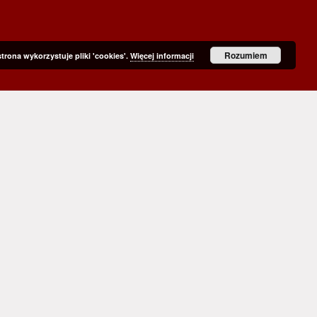
Rozumiem
strona wykorzystuje pliki 'cookies'.
Więcej informacji