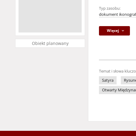
Typ zasobu:
dokument ikonograf
Więcej
Obiekt planowany
Temat i słowa klucz
Satyra
Rysune
Otwarty Międzynaro