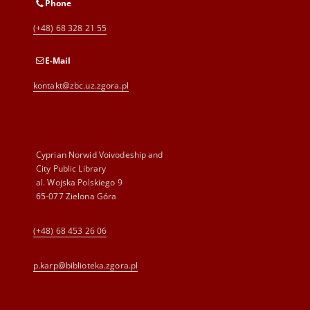
Phone
(+48) 68 328 21 55
E-Mail
kontakt@zbc.uz.zgora.pl
Cyprian Norwid Voivodeship and
City Public Library
al. Wojska Polskiego 9
65-077 Zielona Góra
(+48) 68 453 26 06
p.karp@biblioteka.zgora.pl