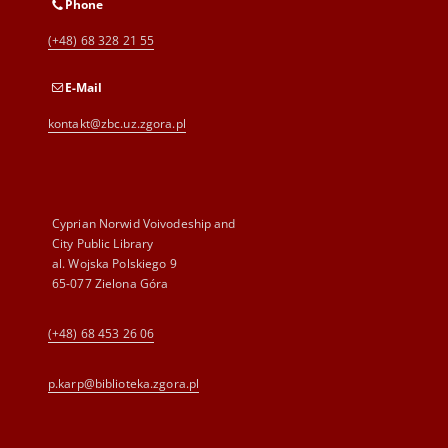
Phone
(+48) 68 328 21 55
E-Mail
kontakt@zbc.uz.zgora.pl
Cyprian Norwid Voivodeship and
City Public Library
al. Wojska Polskiego 9
65-077 Zielona Góra
(+48) 68 453 26 06
p.karp@biblioteka.zgora.pl