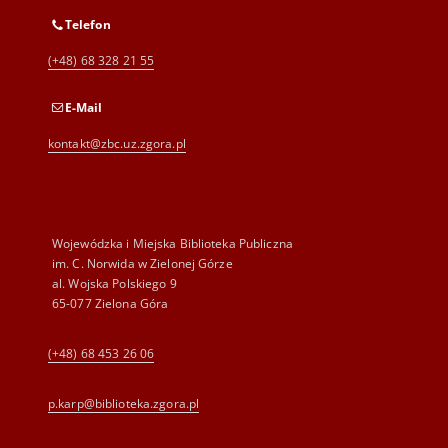
Telefon
(+48) 68 328 21 55
E-Mail
kontakt@zbc.uz.zgora.pl
Wojewódzka i Miejska Biblioteka Publiczna
im. C. Norwida w Zielonej Górze
al. Wojska Polskiego 9
65-077 Zielona Góra
(+48) 68 453 26 06
p.karp@biblioteka.zgora.pl