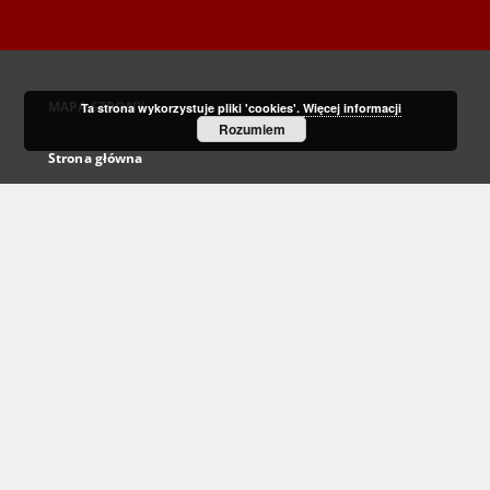
MAPA STRONY
Ta strona wykorzystuje pliki 'cookies'.
Więcej informacji
Rozumiem
Strona główna
Kolekcje
Dziedzictwo kulturowe
Nauka i dydaktyka
Regionalia
Archiwum Kresowe
Gazeta Zielonogórska - Gazeta Lubuska
Otwarty Międzynarodowy Konkurs na Rysunek Satyryczny