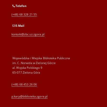
Telefon
(+48) 68 328 21 55
E-Mail
kontakt@zbc.uz.zgora.pl
Wojewódzka i Miejska Biblioteka Publiczna
im. C. Norwida w Zielonej Górze
al. Wojska Polskiego 9
65-077 Zielona Góra
(+48) 68 453 26 06
p.karp@biblioteka.zgora.pl