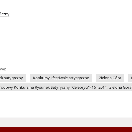
iczny
owe:
k satyryczny
Konkursy i festiwale artystyczne
Zielona Góra
dowy Konkurs na Rysunek Satyryczny "Celebryci" (16 ; 2014 ; Zielona Góra