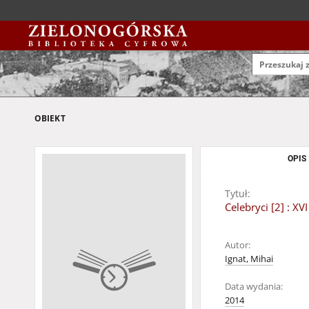
OBIEKT
OPIS
Tytuł:
Celebryci [2] : X
Autor:
Ignat, Mihai
Data wydania:
2014