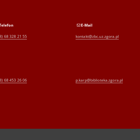
Telefon
E-Mail
8) 68 328 21 55
kontakt@zbc.uz.zgora.pl
8) 68 453 26 06
p.karp@biblioteka.zgora.pl