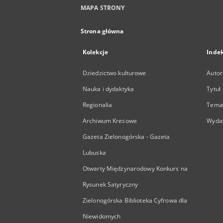
MAPA STRONY
Strona główna
Kolekcje
Inde
Dziedzictwo kulturowe
Autor
Nauka i dydaktyka
Tytuł
Regionalia
Temat
Archiwum Kresowe
Wyda
Gazeta Zielonogórska - Gazeta
Lubuska
Otwarty Międzynarodowy Konkurs na
Rysunek Satyryczny
Zielonogórska Biblioteka Cyfrowa dla
Niewidomych