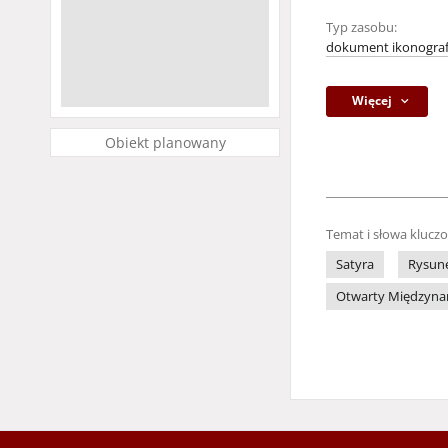
Typ zasobu:
dokument ikonograf
Więcej
Obiekt planowany
Temat i słowa klucz
Satyra
Rysune
Otwarty Międzynaro