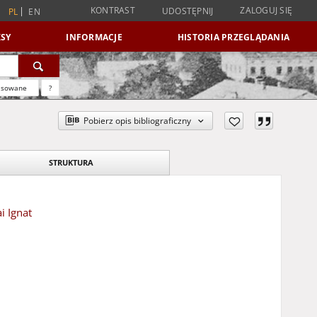
KONTRAST
ZALOGUJ SIĘ
UDOSTĘPNIJ
PL
EN
SY
INFORMACJE
HISTORIA PRZEGLĄDANIA
nsowane
?
Pobierz opis bibliograficzny
STRUKTURA
i Ignat