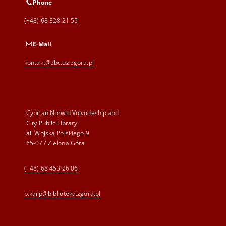
Phone
(+48) 68 328 21 55
E-Mail
kontakt@zbc.uz.zgora.pl
Cyprian Norwid Voivodeship and
City Public Library
al. Wojska Polskiego 9
65-077 Zielona Góra
(+48) 68 453 26 06
p.karp@biblioteka.zgora.pl