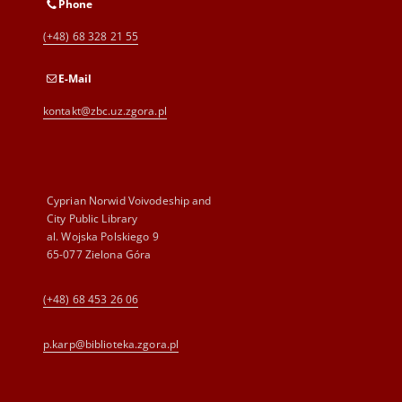
Phone
(+48) 68 328 21 55
E-Mail
kontakt@zbc.uz.zgora.pl
Cyprian Norwid Voivodeship and
City Public Library
al. Wojska Polskiego 9
65-077 Zielona Góra
(+48) 68 453 26 06
p.karp@biblioteka.zgora.pl