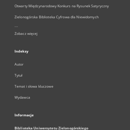
Otwarty Międzynarodowy Konkurs na Rysunek Satyryczny
Zielonogórska Biblioteka Cyfrowa dla Niewidomych
...
Zobacz więcej
Indeksy
Autor
Tytuł
Temat i słowa kluczowe
Wydawca
Informacje
Biblioteka Uniwersytetu Zielonogórskiego