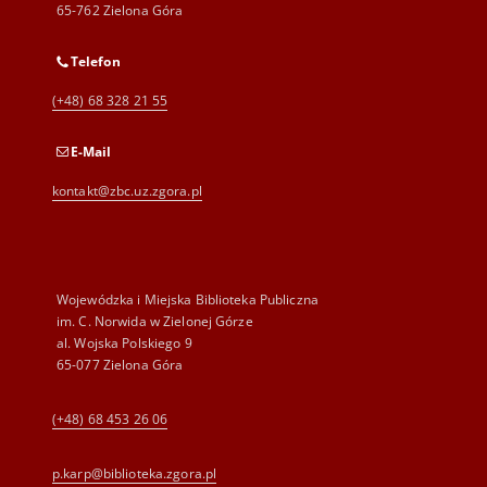
65-762 Zielona Góra
Telefon
(+48) 68 328 21 55
E-Mail
kontakt@zbc.uz.zgora.pl
Wojewódzka i Miejska Biblioteka Publiczna
im. C. Norwida w Zielonej Górze
al. Wojska Polskiego 9
65-077 Zielona Góra
(+48) 68 453 26 06
p.karp@biblioteka.zgora.pl