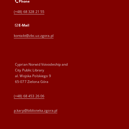
Phone
(+48) 68 328 21 55
E-Mail
kontakt@zbc.uz.zgora.pl
Cyprian Norwid Voivodeship and
City Public Library
al. Wojska Polskiego 9
65-077 Zielona Góra
(+48) 68 453 26 06
p.karp@biblioteka.zgora.pl