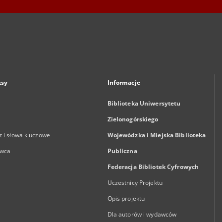
ksy
Informacje
Biblioteka Uniwersytetu
Zielonogórskiego
 i słowa kluczowe
Wojewódzka i Miejska Biblioteka
wca
Publiczna
Federacja Bibliotek Cyfrowych
Uczestnicy Projektu
Opis projektu
Dla autorów i wydawców