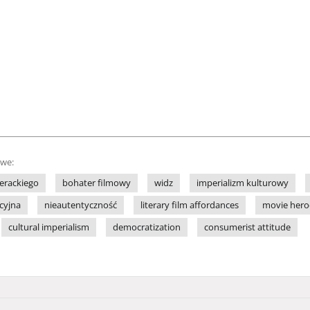
owe:
terackiego
bohater filmowy
widz
imperializm kulturowy
cyjna
nieautentyczność
literary film affordances
movie hero
cultural imperialism
democratization
consumerist attitude