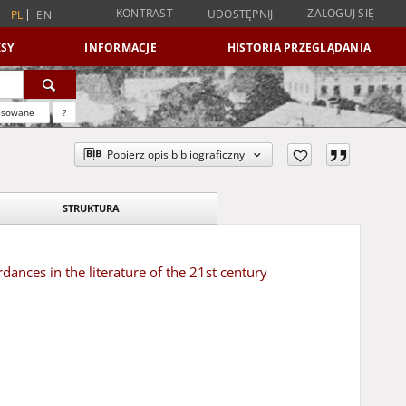
KONTRAST
ZALOGUJ SIĘ
UDOSTĘPNIJ
PL
EN
SY
INFORMACJE
HISTORIA PRZEGLĄDANIA
nsowane
?
Pobierz opis bibliograficzny
STRUKTURA
ances in the literature of the 21st century