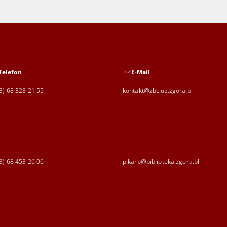
in the years 1949-1956
Telefon
E-Mail
8) 68 328 21 55
kontakt@zbc.uz.zgora.pl
8) 68 453 26 06
p.karp@biblioteka.zgora.pl