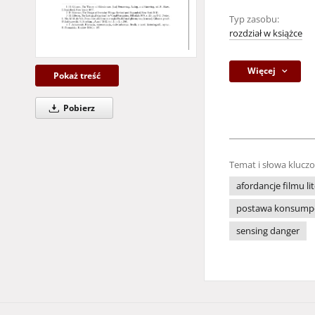
Typ zasobu:
rozdział w książce
Więcej
Pokaż treść
Pobierz
Temat i słowa klucz
afordancje filmu li
postawa konsump
sensing danger