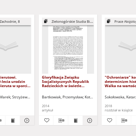
 Zachodnie, 8
Zielonogórskie Studia Bibliotekoznawcze, z. 6
Prace Aksjolo
ierutowi.
Gloryfikacja Związku
"Ochroniarze" ko
-lecia urodzin
Socjalistycznych Republik
determinizm hist
ieruta w sporcie
Radzieckich w świetle
Walka na wartośc
działalności i stanu
"Turnieju Report
księgozbioru biblioteki w
białostockich "K
2- ) - red.
 Marek
Strzyżewski, Wojciech (1960- ) - red.
Bartkowiak, Przemysław
Koteluk, Daniel
Sokołowska, Katar
Wawryk, Joanna
osadzie wiejskiej Czerwieńsk
"Protectors" vs. h
w powiecie zielonogórskim
determinism. A b
2014
2018
w latach 1949-1956 =
values in "1974 N
artykuł
rozdział w książce
Glorification of the Union of
Contest" held by 
Soviet Socialist Republics in
"Kontrasty" Mag
light of activity and state of
the library stock of the
library in the Czerwieńsk
village, Zielona Góra County