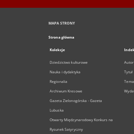
MAPA STRONY
Strona główna
Kolekcje
Inde
Dziedzictwo kulturowe
Autor
Nauka i dydaktyka
Tytuł
Regionalia
Temat
Archiwum Kresowe
Wyda
Gazeta Zielonogórska - Gazeta
Lubuska
Otwarty Międzynarodowy Konkurs na
Rysunek Satyryczny