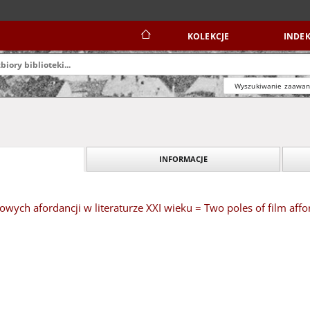
KOLEKCJE
INDEK
Wyszukiwanie zaawa
INFORMACJE
wych afordancji w literaturze XXI wieku = Two poles of film afford