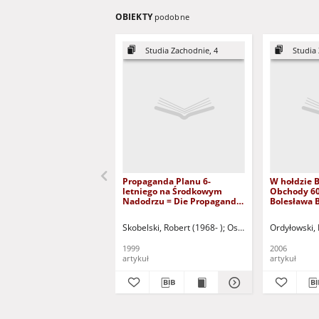
OBIEKTY
podobne
Studia Zachodnie, 4
Studia
Propaganda Planu 6-
W hołdzie B
letniego na Środkowym
Obchody 60
Nadodrzu = Die Propaganda
Bolesława B
des 6-Jährigen Planes auf
polskim
dem Mittelodergebiet
Skobelski, Robert (1968- )
Osękowski, Czesław (195
Ordyłowski,
1999
2006
artykuł
artykuł