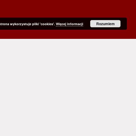
Rozumiem
strona wykorzystuje pliki 'cookies'.
Więcej informacji