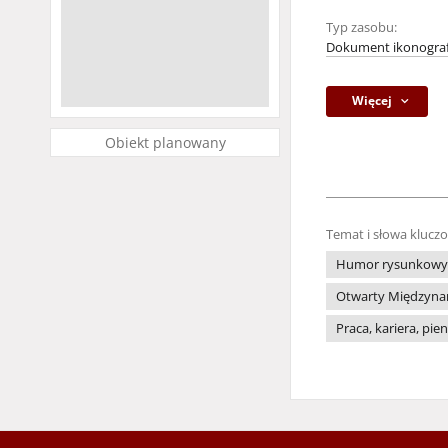
Typ zasobu:
Dokument ikonograf
Więcej
Obiekt planowany
Temat i słowa klucz
Humor rysunkowy
Otwarty Międzynaro
Praca, kariera, pie