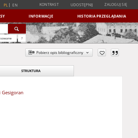
KONTRAST
ZALOGUJ SIĘ
UDOSTĘPNIJ
PL
EN
SY
INFORMACJE
HISTORIA PRZEGLĄDANIA
nsowane
?
Pobierz opis bibliograficzny
STRUKTURA
i Gesigoran