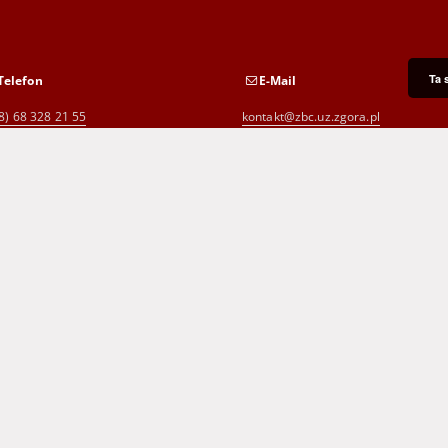
Ta 
Telefon
E-Mail
8) 68 328 21 55
kontakt@zbc.uz.zgora.pl
8) 68 453 26 06
p.karp@biblioteka.zgora.pl