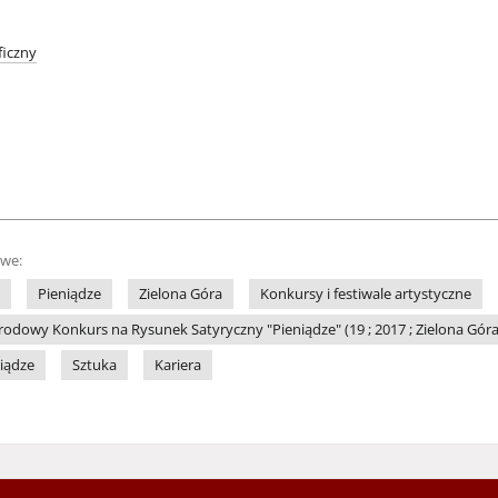
iczny
owe:
Pieniądze
Zielona Góra
Konkursy i festiwale artystyczne
dowy Konkurs na Rysunek Satyryczny "Pieniądze" (19 ; 2017 ; Zielona Góra
niądze
Sztuka
Kariera