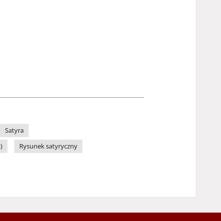
Satyra
)
Rysunek satyryczny