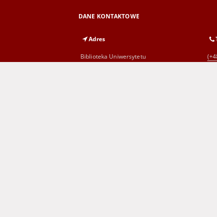
DANE KONTAKTOWE
Adres
Biblioteka Uniwersytetu
(+4
Zielonogórskiego
al. Wojska Polskiego 71
65-762 Zielona Góra
Wojewódzka i Miejska Biblioteka
(+4
Publiczna
im. C. Norwida w Zielonej Górze
al. Wojska Polskiego 9
65-077 Zielona Góra