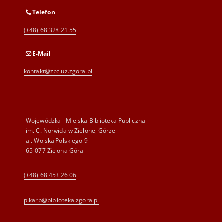
Telefon
(+48) 68 328 21 55
E-Mail
kontakt@zbc.uz.zgora.pl
Wojewódzka i Miejska Biblioteka Publiczna
im. C. Norwida w Zielonej Górze
al. Wojska Polskiego 9
65-077 Zielona Góra
(+48) 68 453 26 06
p.karp@biblioteka.zgora.pl