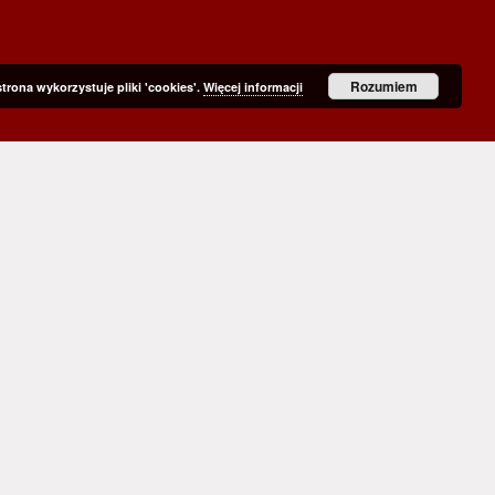
Rozumiem
strona wykorzystuje pliki 'cookies'.
Więcej informacji