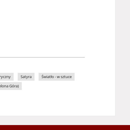
ryczny
Satyra
Światło - w sztuce
elona Góra)