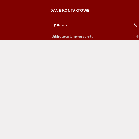
DANE KONTAKTOWE
Adres
Biblioteka Uniwersytetu
(+4
Zielonogórskiego
al. Wojska Polskiego 71
65-762 Zielona Góra
Wojewódzka i Miejska Biblioteka
(+4
Publiczna
im. C. Norwida w Zielonej Górze
al. Wojska Polskiego 9
65-077 Zielona Góra