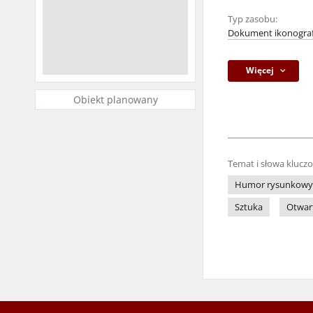
Typ zasobu:
Dokument ikonograf
Więcej
Obiekt planowany
Temat i słowa klucz
Humor rysunkowy
Sztuka
Otwart