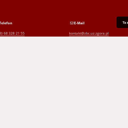
Ta 
Telefon
E-Mail
8) 68 328 21 55
kontakt@zbc.uz.zgora.pl
8) 68 453 26 06
p.karp@biblioteka.zgora.pl