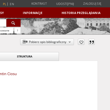
KONTRAST
ZALOGUJ SIĘ
UDOSTĘPNIJ
PL
EN
SY
INFORMACJE
HISTORIA PRZEGLĄDANIA
nsowane
?
Pobierz opis bibliograficzny
STRUKTURA
ntin Ciosu