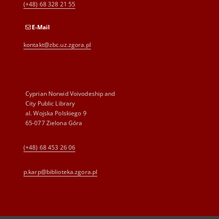
(+48) 68 328 21 55
E-Mail
kontakt@zbc.uz.zgora.pl
Cyprian Norwid Voivodeship and
City Public Library
al. Wojska Polskiego 9
65-077 Zielona Góra
(+48) 68 453 26 06
p.karp@biblioteka.zgora.pl