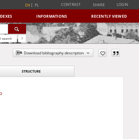
CONTRAST
LOGIN
SHARE
EN
PL
NDEXES
INFORMATIONS
RECENTLY VIEWED
 search
?
Download bibliography description
STRUCTURE
o