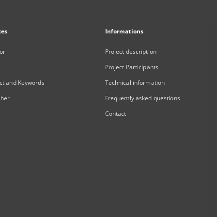
xes
Informations
or
Project description
Project Participants
ct and Keywords
Technical information
sher
Frequently asked questions
Contact