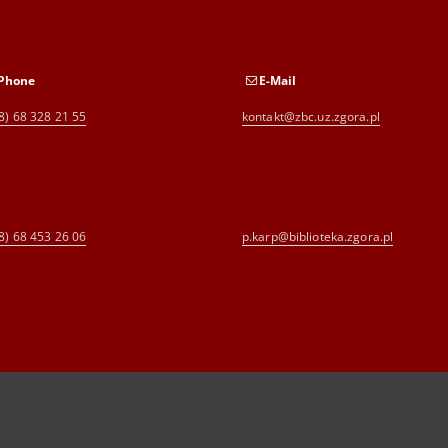
Phone
E-Mail
8) 68 328 21 55
kontakt@zbc.uz.zgora.pl
8) 68 453 26 06
p.karp@biblioteka.zgora.pl