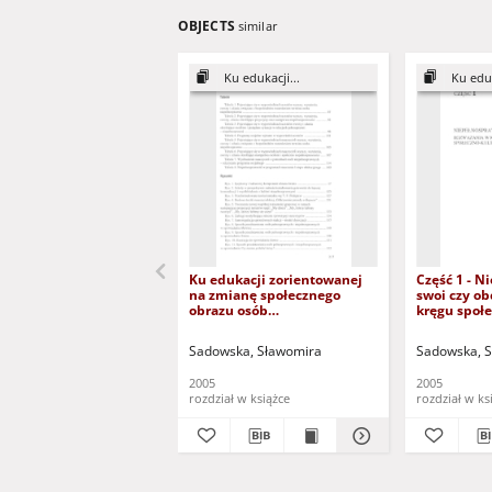
OBJECTS
similar
Ku edukacji...
Ku eduk
Ku edukacji zorientowanej
Część 1 - N
na zmianę społecznego
swoi czy o
obrazu osób
kręgu społe
niepełnosprawnych - spis
kulturoweg
tabel, rysunków,
(dokument 
Sadowska, Sławomira
Sadowska, 
załączników
zalogowaniu
dysfunkcją
2005
2005
rozdział w książce
rozdział w ks