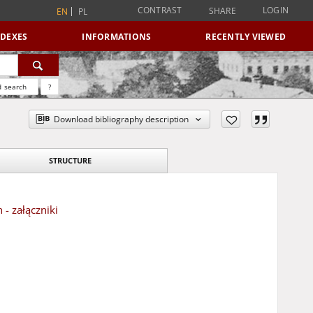
CONTRAST
LOGIN
SHARE
EN
PL
NDEXES
INFORMATIONS
RECENTLY VIEWED
 search
?
Download bibliography description
STRUCTURE
- załączniki