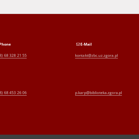
Phone
E-Mail
8) 68 328 21 55
kontakt@zbc.uz.zgora.pl
8) 68 453 26 06
p.karp@biblioteka.zgora.pl