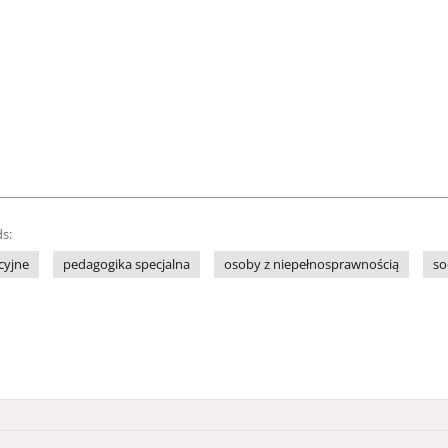
s:
cyjne
pedagogika specjalna
osoby z niepełnosprawnością
so