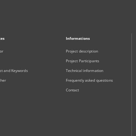
xes
Informations
or
Project description
Project Participants
ct and Keywords
Technical information
sher
Frequently asked questions
Contact