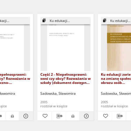
acji...
Ku edukacji...
Ku edukacji...
iepełnosprawni:
Część 2 - Niepełnosprawni:
Ku edukacji zori
bcy? Rozważania w
swoi czy obcy? Rozważania w
na zmianę społe
czno-
szkoły (dokument dostępny
obrazu osób
o porządku
po zalogowaniu tylko dla
niepełnosprawnyc
dostępny po
osób z dysfunkcją wzroku)
treści i przedmo
Sławomira
Sadowska, Sławomira
Sadowska, Sławom
 tylko dla osób z
 wzroku)
2005
2005
iążce
rozdział w książce
rozdział w książce