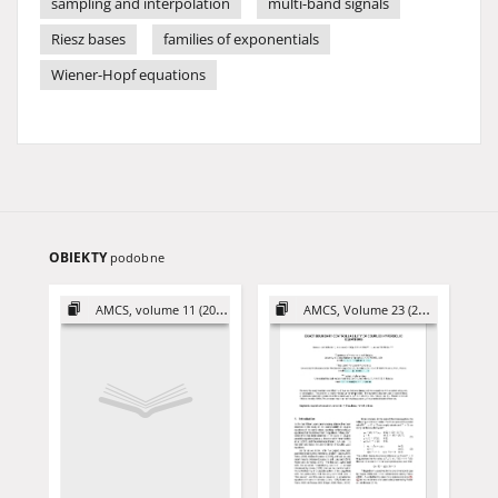
sampling and interpolation
multi-band signals
Riesz bases
families of exponentials
Wiener-Hopf equations
OBIEKTY
podobne
AMCS, volume 11 (2001)
AMCS, Volume 23 (2013)