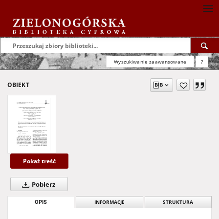
Wyszukiwanie zaawansowane
?
OBIEKT
Pokaż treść
Pobierz
OPIS
INFORMACJE
STRUKTURA