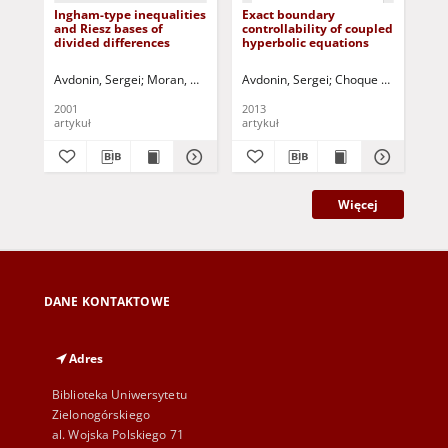
Ingham-type inequalities
Exact boundary
and Riesz bases of
controllability of coupled
divided differences
hyperbolic equations
Avdonin, Sergei
Moran, William
Triggiani, Roberto- ed.
Avdonin, Sergei
Choque Rivero, Abd
Maksimov, Vyac
2001
2013
artykuł
artykuł
Więcej
DANE KONTAKTOWE
Adres
Biblioteka Uniwersytetu
Zielonogórskiego
al. Wojska Polskiego 71