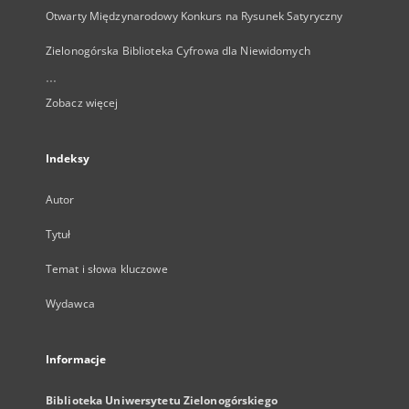
Otwarty Międzynarodowy Konkurs na Rysunek Satyryczny
Zielonogórska Biblioteka Cyfrowa dla Niewidomych
...
Zobacz więcej
Indeksy
Autor
Tytuł
Temat i słowa kluczowe
Wydawca
Informacje
Biblioteka Uniwersytetu Zielonogórskiego