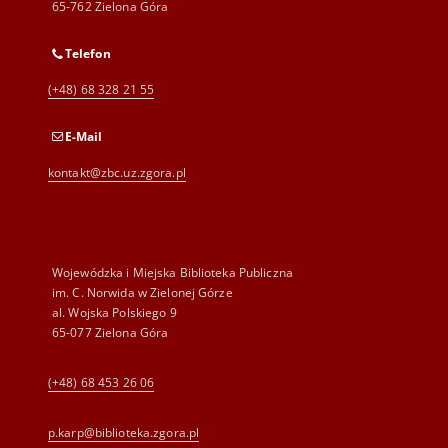
65-762 Zielona Góra
Telefon
(+48) 68 328 21 55
E-Mail
kontakt@zbc.uz.zgora.pl
Wojewódzka i Miejska Biblioteka Publiczna
im. C. Norwida w Zielonej Górze
al. Wojska Polskiego 9
65-077 Zielona Góra
(+48) 68 453 26 06
p.karp@biblioteka.zgora.pl