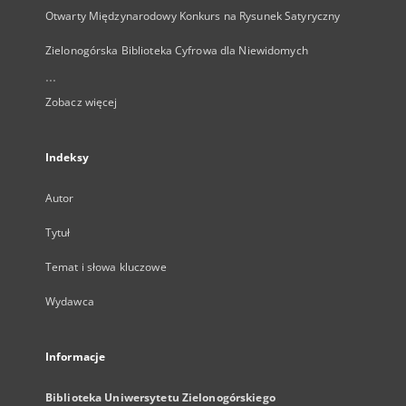
Otwarty Międzynarodowy Konkurs na Rysunek Satyryczny
Zielonogórska Biblioteka Cyfrowa dla Niewidomych
...
Zobacz więcej
Indeksy
Autor
Tytuł
Temat i słowa kluczowe
Wydawca
Informacje
Biblioteka Uniwersytetu Zielonogórskiego