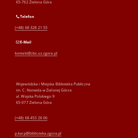
65-762 Zielona Góra
Telefon
(+48) 68 328 21 55
E-Mail
kontakt@zbc.uz.zgora.pl
Wojewódzka i Miejska Biblioteka Publiczna
im. C. Norwida w Zielonej Górze
al. Wojska Polskiego 9
65-077 Zielona Góra
(+48) 68 453 26 06
p.karp@biblioteka.zgora.pl