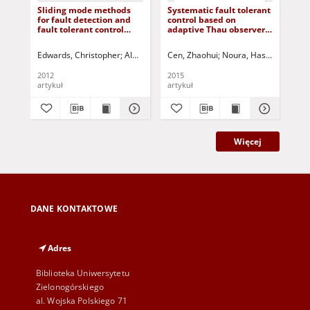
Sliding mode methods
Systematic fault tolerant
Rob
for fault detection and
control based on
tol
fault tolerant control
adaptive Thau observer
mp
with application to
estimation for quadrotor
co
aerospace systems
UAVs
Edwards, Christopher
Alwi, Halim
Cen, Zhaohui
Tan, Chee Pin
Noura, Hassan
Korbicz, Józef (1951- )
Younes
Yet
2012
2015
201
artykuł
artykuł
art
Więcej
DANE KONTAKTOWE
Adres
Biblioteka Uniwersytetu
Zielonogórskiego
al. Wojska Polskiego 71