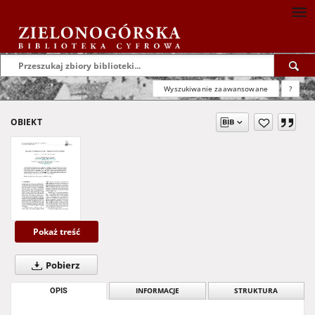
Wyszukiwanie zaawansowane
?
OBIEKT
Pokaż treść
Pobierz
OPIS
INFORMACJE
STRUKTURA