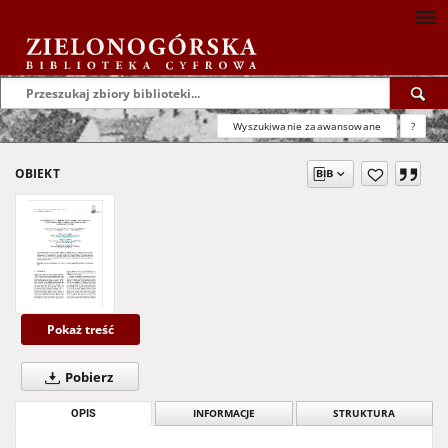
Wyszukiwanie zaawansowane
?
OBIEKT
Pokaż treść
Pobierz
OPIS
INFORMACJE
STRUKTURA