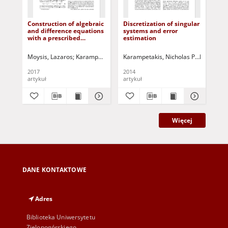
Construction of algebraic
Discretization of singular
On
and difference equations
systems and error
th
with a prescribed
estimation
of 
solution space
Moysis, Lazaros
Karampetakis, Nicholas P.
Karampetakis, Nicholas P.
Korbicz, Józef (1951- ) - red
Karamichal
Kar
2017
2014
200
artykuł
artykuł
art
Więcej
DANE KONTAKTOWE
Adres
Biblioteka Uniwersytetu
Zielonogórskiego