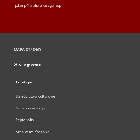
p.karp@biblioteka.zgora.pl
MAPA STRONY
Strona główna
Kolekcje
Dziedzictwo kulturowe
Nauka i dydaktyka
Regionalia
Archiwum Kresowe