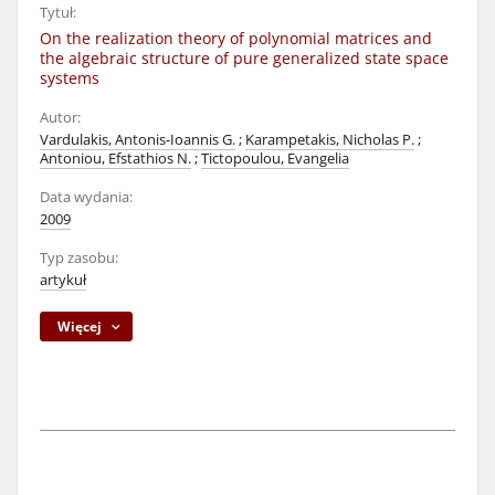
Tytuł:
On the realization theory of polynomial matrices and
the algebraic structure of pure generalized state space
systems
Autor:
Vardulakis, Antonis-Ioannis G.
;
Karampetakis, Nicholas P.
;
Antoniou, Efstathios N.
;
Tictopoulou, Evangelia
Data wydania:
2009
Typ zasobu:
artykuł
Więcej