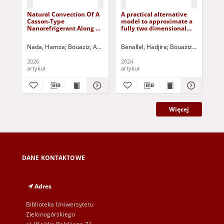
Natural Convection Of A
A practical alternative
Ana
Casson-Type
model to approximate a
Mi
Nanorefrigerant Along A
fully two dimensional
of 
Vertical Plate Embedded
thermally non-
Ver
In Dispersive Porous
symmetric annular fin
Me
Nada, Hamza
Bouaziz, Amina Manal
Benallel, Hadjira
Bouaziz, Mohamed Najib
Bouaziz, Mohamed 
Jurczak
Mou
Medium
efficiency
2026
2024
202
artykuł
artykuł
art
Więcej
DANE KONTAKTOWE
Adres
Biblioteka Uniwersytetu
Zielonogórskiego