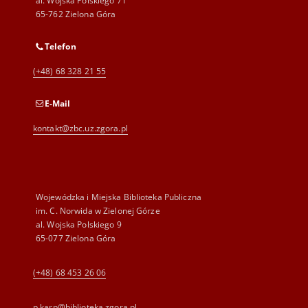
al. Wojska Polskiego 71
65-762 Zielona Góra
Telefon
(+48) 68 328 21 55
E-Mail
kontakt@zbc.uz.zgora.pl
Wojewódzka i Miejska Biblioteka Publiczna
im. C. Norwida w Zielonej Górze
al. Wojska Polskiego 9
65-077 Zielona Góra
(+48) 68 453 26 06
p.karp@biblioteka.zgora.pl