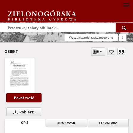
Wyszukiwanie zaawansowane
?
OBIEKT
Pokaż treść
Pobierz
OPIS
INFORMACJE
STRUKTURA