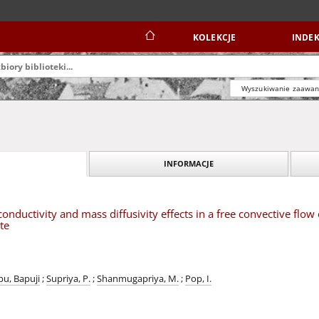
KOLEKCJE
INDEK
Wyszukiwanie zaawa
INFORMACJE
conductivity and mass diffusivity effects in a free convective fl
ate
pu, Bapuji
;
Supriya, P.
;
Shanmugapriya, M.
;
Pop, I.