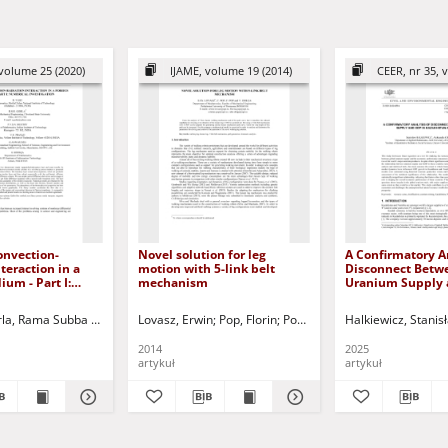
volume 25 (2020)
IJAME, volume 19 (2014)
CEER, nr 35, v
onvection-
Novel solution for leg
A Confirmatory A
teraction in a
motion with 5-link belt
Disconnect Betw
um - Part I:
mechanism
Uranium Supply 
investigation
Kazakhstan and 
.N.
la, Rama Subba Reddy
Prasad, Ramachandra V.
Siddiqa, Sadia
Lovasz, Erwin
Bég, Anwar O.
Murthy, P.V.S.N.
Pop, Florin
Siddiqa, Sadia
Pop, Cristian
Prasad, Ramachandra V.
Jurczak, Paweł - red.
Halkiewicz, Stani
Dolga, Valer
Ju
2014
2025
artykuł
artykuł