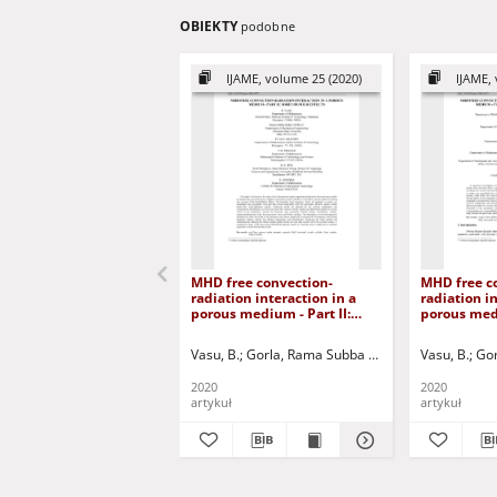
OBIEKTY
podobne
IJAME, volume 25 (2020)
IJAME, 
MHD free convection-
MHD free c
radiation interaction in a
radiation in
porous medium - Part II:
porous medi
soret/dufour effects
Numerical 
Vasu, B.
Gorla, Rama Subba Reddy
Murthy, P.V.S
Vasu, B.
Gor
2020
2020
artykuł
artykuł