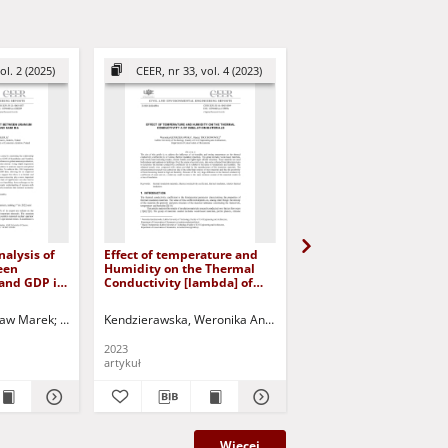
ol. 2 (2025)
CEER, nr 33, vol. 4 (2023)
IJAME, volume 28 (2
nalysis of
Effect of temperature and
Variable thermal
een
Humidity on the Thermal
conductivity in microp
and GDP in
Conductivity [lambda] of
thermoelastic medium
Namibia
Insulation Materials
without energy dissipa
possessing cubic sym
sław Marek
rczak, Paweł - red.
Bég, Anwar O.
Chejduk, Aleksandra
Jurczak, Paweł - red.
Kendzierawska, Weronika Anna
Kuczyński, Tadeusz - red.
Trochonowicz, Maciej
Ailawalia, Praveen
Kuczyń
Priya
2023
2023
artykuł
artykuł
Więcej