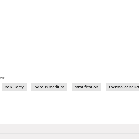
owe:
non-Darcy
porous medium
stratification
thermal conduct