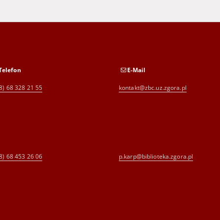
Telefon
E-Mail
8) 68 328 21 55
kontakt@zbc.uz.zgora.pl
8) 68 453 26 06
p.karp@biblioteka.zgora.pl