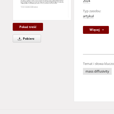
2024
Typ zasobu:
artykuł
Pokaż treść
Więcej
Pobierz
Temat i słowa klucz
mass diffusivity