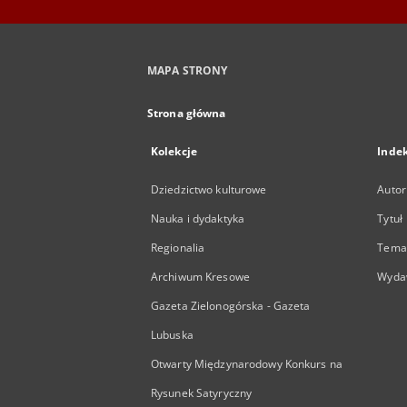
MAPA STRONY
Strona główna
Kolekcje
Inde
Dziedzictwo kulturowe
Autor
Nauka i dydaktyka
Tytuł
Regionalia
Temat
Archiwum Kresowe
Wyda
Gazeta Zielonogórska - Gazeta
Lubuska
Otwarty Międzynarodowy Konkurs na
Rysunek Satyryczny