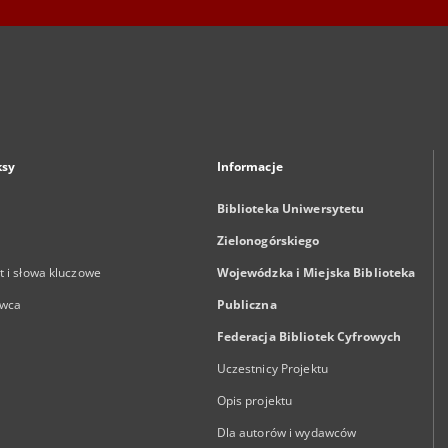
ksy
Informacje
Biblioteka Uniwersytetu
Zielonogórskiego
 i słowa kluczowe
Wojewódzka i Miejska Biblioteka
wca
Publiczna
Federacja Bibliotek Cyfrowych
Uczestnicy Projektu
Opis projektu
Dla autorów i wydawców