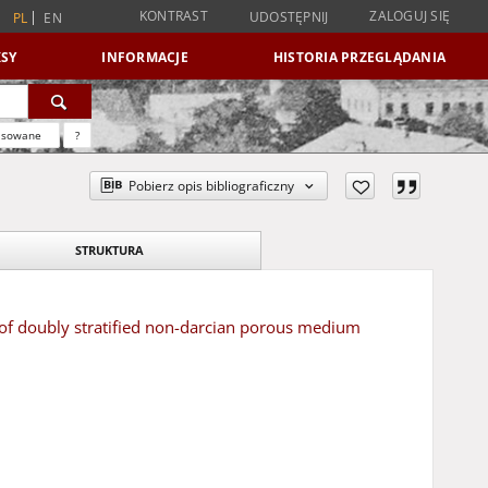
KONTRAST
ZALOGUJ SIĘ
UDOSTĘPNIJ
PL
EN
SY
INFORMACJE
HISTORIA PRZEGLĄDANIA
nsowane
?
Pobierz opis bibliograficzny
STRUKTURA
ow of doubly stratified non-darcian porous medium