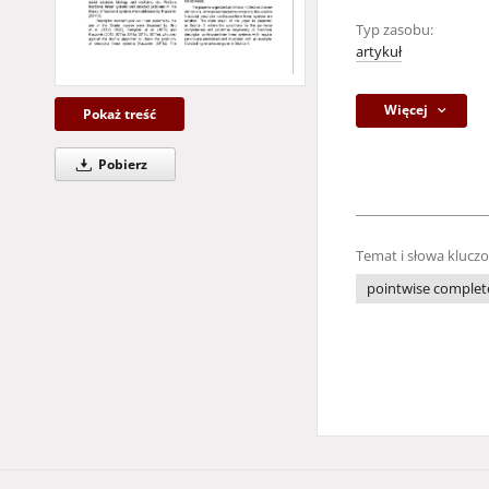
Typ zasobu:
artykuł
Więcej
Pokaż treść
Pobierz
Temat i słowa klucz
pointwise complet