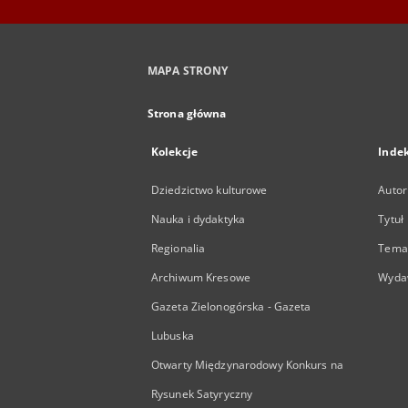
MAPA STRONY
Strona główna
Kolekcje
Inde
Dziedzictwo kulturowe
Autor
Nauka i dydaktyka
Tytuł
Regionalia
Temat
Archiwum Kresowe
Wyda
Gazeta Zielonogórska - Gazeta
Lubuska
Otwarty Międzynarodowy Konkurs na
Rysunek Satyryczny