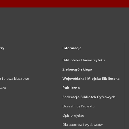
ksy
Informacje
Biblioteka Uniwersytetu
Zielonogórskiego
 i słowa kluczowe
Wojewódzka i Miejska Biblioteka
wca
Publiczna
Federacja Bibliotek Cyfrowych
Uczestnicy Projektu
Opis projektu
Dla autorów i wydawców