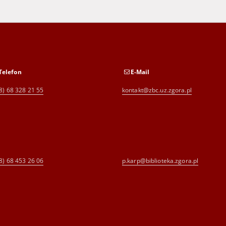
Telefon
E-Mail
8) 68 328 21 55
kontakt@zbc.uz.zgora.pl
8) 68 453 26 06
p.karp@biblioteka.zgora.pl