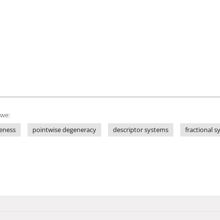
owe:
eness
pointwise degeneracy
descriptor systems
fractional 