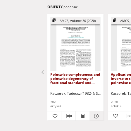
OBIEKTY
podobne
AMCS, volume 30 (2020)
AMCS, 
Pointwise completeness and
Application
pointwise degeneracy of
inverse to t
fractional standard and
pointwise 
descriptor linear
pointwise 
continuous-time systems
descriptor f
Kaczorek, Tadeusz (1932- )
Sajewski, Łukasz
Kaczorek, T
Korb
with different fractional
continuous
orders
2020
2020
artykuł
artykuł