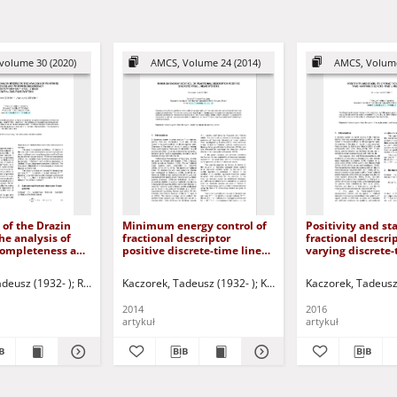
volume 30 (2020)
AMCS, Volume 24 (2014)
AMCS, Volume
 of the Drazin
Minimum energy control of
Positivity and sta
he analysis of
fractional descriptor
fractional descri
completeness and
positive discrete-time linear
varying discrete-
degeneracy of
systems
systems
ractional linear
adeusz (1932- )
icz, Józef (1951- ) - red.
Ruszewski, Andrzej
Uciński, Dariusz - red.
Kaczorek, Tadeusz (1932- )
Korbicz, Józef (1951- ) - red.
Korbicz, Józef (1951- ) - red.
Kaczorek, Tadeusz
Uciński, Dariusz 
-time systems
2014
2016
artykuł
artykuł