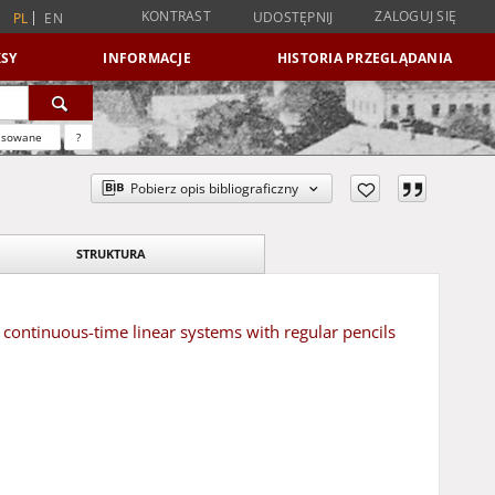
KONTRAST
ZALOGUJ SIĘ
UDOSTĘPNIJ
PL
EN
SY
INFORMACJE
HISTORIA PRZEGLĄDANIA
nsowane
?
Pobierz opis bibliograficzny
STRUKTURA
 continuous-time linear systems with regular pencils