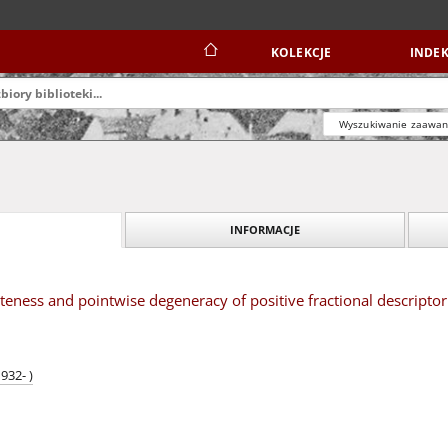
KOLEKCJE
INDEK
Wyszukiwanie zaawa
INFORMACJE
eness and pointwise degeneracy of positive fractional descriptor
932- )