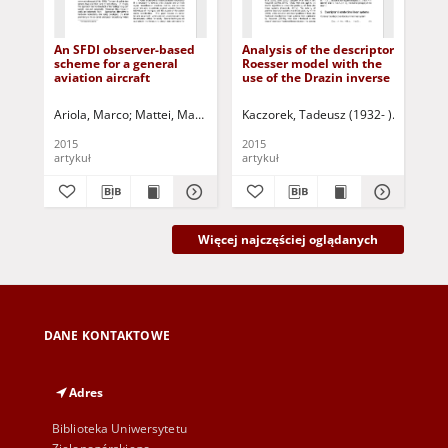
An SFDI observer-based
Analysis of the descriptor
A g
scheme for a general
Roesser model with the
gra
aviation aircraft
use of the Drazin inverse
app
dis
al
Ariola, Marco
Mattei, Massimiliano
Kaczorek, Tadeusz (1932- )
Notaro, Immacolata
Corraro, Fed
Byrski, A
Zha
2015
2015
201
artykuł
artykuł
art
Więcej najczęściej oglądanych
DANE KONTAKTOWE
Adres
Biblioteka Uniwersytetu