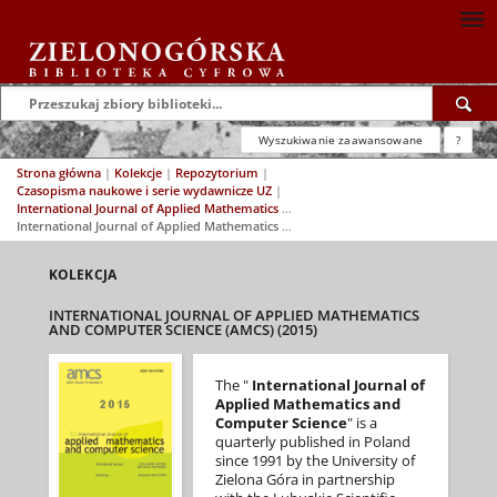
Wyszukiwanie zaawansowane
?
Strona główna
|
Kolekcje
|
Repozytorium
|
Czasopisma naukowe i serie wydawnicze UZ
|
International Journal of Applied Mathematics and Computer Science (AMCS)
|
International Journal of Applied Mathematics and Computer Science (AMCS) (2015)
KOLEKCJA
INTERNATIONAL JOURNAL OF APPLIED MATHEMATICS
AND COMPUTER SCIENCE (AMCS) (2015)
The "
International Journal of
Applied Mathematics and
Computer Science
" is a
quarterly published in Poland
since 1991 by the University of
Zielona Góra in partnership