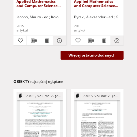
Applied Mathematics
Applied Mathematics
Ap
E-ISSN 2083-8492
and Computer Science
and Computer Science
an
Strona Redakcji
(AMCS), volume 25,
(AMCS), volume 25,
(AM
number 4 (2015) -
number 3 (2015) -
num
Iacono, Mauro - ed.
Kołodziej, Joanna - ed.
Byrski, Aleksander - ed.
Kisiel-Dorohi
Kor
Contents
Contents
Co
2015
2015
201
artykuł
artykuł
art
Więcej ostatnio dodanych
OBIEKTY
najczęściej oglądane
AMCS, Volume 25 (2015)
AMCS, Volume 25 (2015)