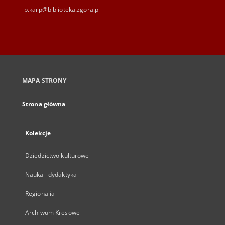
p.karp@biblioteka.zgora.pl
MAPA STRONY
Strona główna
Kolekcje
Dziedzictwo kulturowe
Nauka i dydaktyka
Regionalia
Archiwum Kresowe