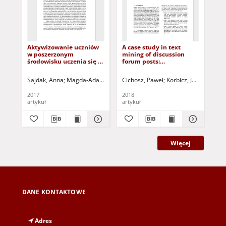
Aktywizowanie uczniów
A case study in text
Pe
w poszerzonym
mining of discussion
of 
środowisku uczenia się -
forum posts:
vir
możliwości
Classification with bag of
de
wykorzystania forum
words and global vectors
Sajdak, Anna
Magda-Adamowicz, Marzenna - red.
Cichosz, Paweł
Korbicz, Józef (1951- )
Pasterniak-Kobyłeck
Gon
dyskusyjnego =
Activating students in
2017
2018
201
extended learning
artykuł
artykuł
art
environment -
possibilities of using a
discussion forum
Więcej
DANE KONTAKTOWE
Adres