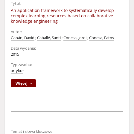
Tytuł:
An application framework to systematically develop
complex learning resources based on collaborative
knowledge engineering
Autor:
Ganán, David
;
Caballé, Santi
;
Conesa, Jordi
;
Conesa, Fatos
Data wydania:
2015
Typ zasobu:
artykuł
Więcej
Temat i słowa kluczowe: