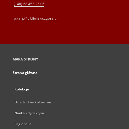
(+48) 68 453 26 06
p.karp@biblioteka.zgora.pl
MAPA STRONY
Strona główna
Kolekcje
Dziedzictwo kulturowe
Nauka i dydaktyka
Regionalia