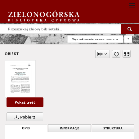
Wyszukiwanie zaawansowane
?
OBIEKT
Pokaż treść
Pobierz
OPIS
INFORMACJE
STRUKTURA