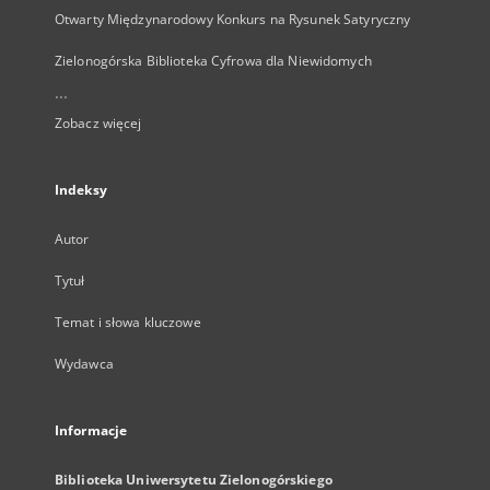
Otwarty Międzynarodowy Konkurs na Rysunek Satyryczny
Zielonogórska Biblioteka Cyfrowa dla Niewidomych
...
Zobacz więcej
Indeksy
Autor
Tytuł
Temat i słowa kluczowe
Wydawca
Informacje
Biblioteka Uniwersytetu Zielonogórskiego