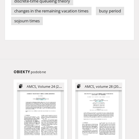
discrete-time queueing theory
changes in the remaining vacation times
busy period
sojourn times
OBIEKTY
podobne
AMCS, Volume 24 (2014)
AMCS, volume 28 (2018)