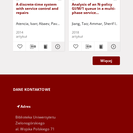
A discrete-time system
Analysis of an N-policy
A f
with service control and
GI/M/1 queue in a multi-
wit
repairs
phase service
pol
environment with
stu
disasters
pos
Atencia, Ivan
Abaev, Pavel - ed.
Razumchik, Rostislav - ed.
Jiang, Tao
Ammar, Sherif I.
Kołodziej, J
Chang, B
Woź
2014
2018
201
artykuł
artykuł
art
Więcej
DANE KONTAKTOWE
Adres
Biblioteka Uniwersytetu
Zielonogórskiego
al. Wojska Polskiego 71