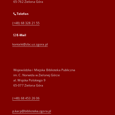
65-762 Zielona Góra
Telefon
(+48) 68 328 21 55
E-Mail
kontakt@zbc.uz.zgora.pl
Wojewódzka i Miejska Biblioteka Publiczna
im. C. Norwida w Zielonej Górze
al. Wojska Polskiego 9
65-077 Zielona Góra
(+48) 68 453 26 06
p.karp@biblioteka.zgora.pl