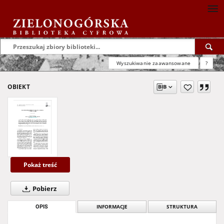
Wyszukiwanie zaawansowane
?
OBIEKT
Pokaż treść
Pobierz
OPIS
INFORMACJE
STRUKTURA