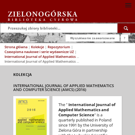
Wyszukiwanie zaawansowane
?
Strona główna
|
Kolekcje
|
Repozytorium
|
Czasopisma naukowe i serie wydawnicze UZ
|
International Journal of Applied Mathematics and Computer Science (AMCS)
|
International Journal of Applied Mathematics and Computer Science (AMCS) (2016)
KOLEKCJA
INTERNATIONAL JOURNAL OF APPLIED MATHEMATICS
AND COMPUTER SCIENCE (AMCS) (2016)
The "
International Journal of
Applied Mathematics and
Computer Science
" is a
quarterly published in Poland
since 1991 by the University of
Zielona Góra in partnership