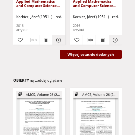
Applied Mathematics
Applied Mathematics
Ap
E-ISSN 2083-8492
and Computer Science
and Computer Science
Eng
Strona Redakcji
(AMCS), volume 26,
(AMCS), volume 26,
vo
number 4 (2016) -
number 3 (2016) -
(20
Korbicz, Józef (1951- ) - red.
Uciński, Dariusz - red.
Korbicz, Józef (1951- ) - red.
Uciński, 
Kor
Contents
Contents
2016
2016
201
artykuł
artykuł
art
Więcej ostatnio dodanych
OBIEKTY
najczęściej oglądane
AMCS, Volume 26 (2016)
AMCS, Volume 26 (2016)