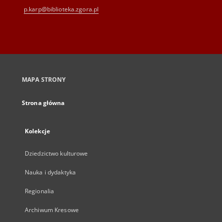
p.karp@biblioteka.zgora.pl
MAPA STRONY
Strona główna
Kolekcje
Dziedzictwo kulturowe
Nauka i dydaktyka
Regionalia
Archiwum Kresowe