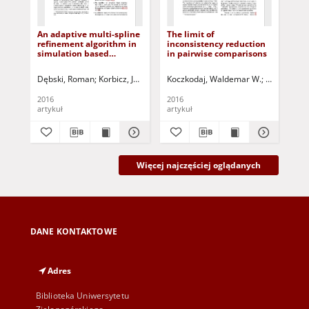
An adaptive multi-spline
The limit of
Mo
refinement algorithm in
inconsistency reduction
dis
simulation based
in pairwise comparisons
of 
sailboat trajectory
st
optimization using
Dębski, Roman
Korbicz, Józef (1951- ) - red.
Koczkodaj, Waldemar W.
Uciński, Dariusz - red.
Szybowski, 
Opr
onboard multi-core
computer systems
2016
2016
201
artykuł
artykuł
art
Więcej najczęściej oglądanych
DANE KONTAKTOWE
Adres
Biblioteka Uniwersytetu