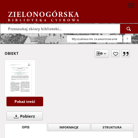
Wyszukiwanie zaawansowane
?
OBIEKT
Pokaż treść
Pobierz
OPIS
INFORMACJE
STRUKTURA