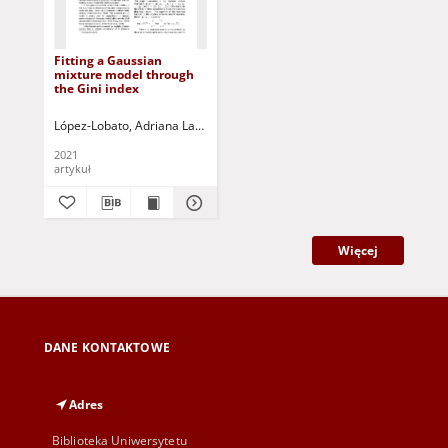
Fitting a Gaussian
mixture model through
the Gini index
López-Lobato, Adriana Laura
Avendano-Garrido, Martha L.
Korbicz, Jó
2021
artykuł
Więcej
DANE KONTAKTOWE
Adres
Biblioteka Uniwersytetu