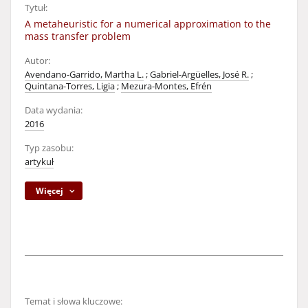
Tytuł:
A metaheuristic for a numerical approximation to the
mass transfer problem
Autor:
Avendano-Garrido, Martha L.
;
Gabriel-Argüelles, José R.
;
Quintana-Torres, Ligia
;
Mezura-Montes, Efrén
Data wydania:
2016
Typ zasobu:
artykuł
Więcej
Temat i słowa kluczowe: