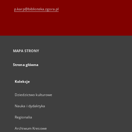
p.karp@biblioteka.zgora.pl
MAPA STRONY
Strona główna
Kolekcje
Dziedzictwo kulturowe
Nauka i dydaktyka
Regionalia
Archiwum Kresowe