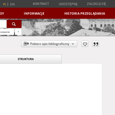
KONTRAST
ZALOGUJ SIĘ
UDOSTĘPNIJ
PL
EN
SY
INFORMACJE
HISTORIA PRZEGLĄDANIA
nsowane
?
Pobierz opis bibliograficzny
STRUKTURA