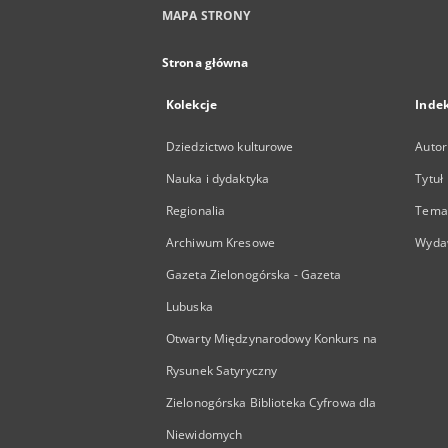
MAPA STRONY
Strona główna
Kolekcje
Inde
Dziedzictwo kulturowe
Autor
Nauka i dydaktyka
Tytuł
Regionalia
Temat
Archiwum Kresowe
Wyda
Gazeta Zielonogórska - Gazeta
Lubuska
Otwarty Międzynarodowy Konkurs na
Rysunek Satyryczny
Zielonogórska Biblioteka Cyfrowa dla
Niewidomych