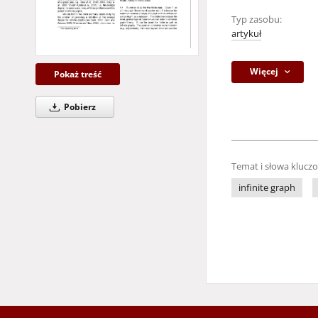
Typ zasobu:
artykuł
Więcej
Pokaż treść
Pobierz
Temat i słowa klucz
infinite graph