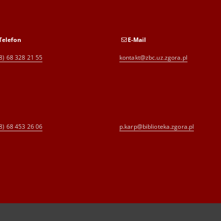
Telefon
E-Mail
8) 68 328 21 55
kontakt@zbc.uz.zgora.pl
8) 68 453 26 06
p.karp@biblioteka.zgora.pl