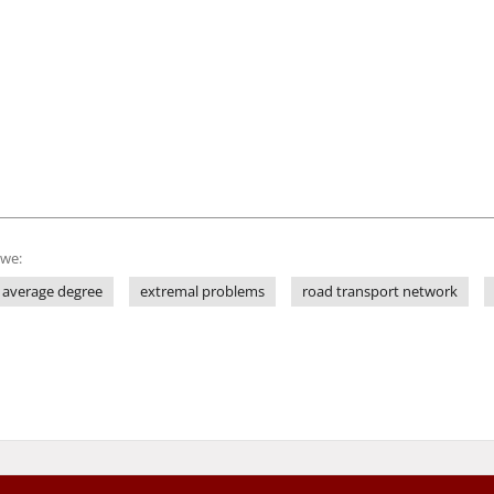
owe:
average degree
extremal problems
road transport network