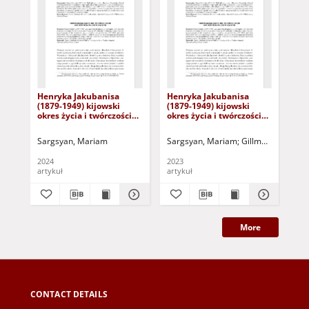
Henryka Jakubanisa
Henryka Jakubanisa
Kla
(1879-1949) kijowski
(1879-1949) kijowski
okres życia i twórczości
okres życia i twórczości
historycznofilozoficznej
historycznofilozoficznej =
Henryk Jakubanis (1879-
Sargsyan, Mariam
Sargsyan, Mariam
Gillmeister, Andrz
Pal
1949) Kyiv period of life
and historical-
2024
2023
202
philosophical work
artykuł
artykuł
More
CONTACT DETAILS