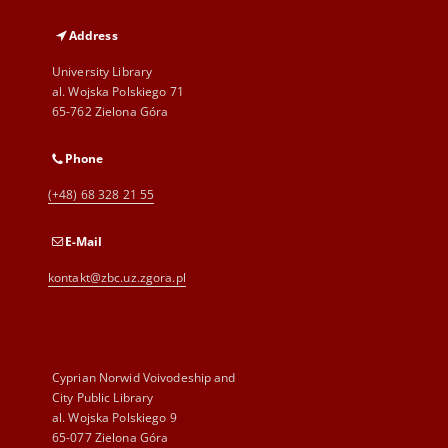
Address
University Library
al. Wojska Polskiego 71
65-762 Zielona Góra
Phone
(+48) 68 328 21 55
E-Mail
kontakt@zbc.uz.zgora.pl
Cyprian Norwid Voivodeship and
City Public Library
al. Wojska Polskiego 9
65-077 Zielona Góra