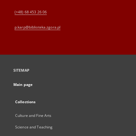
(+48) 68 453 26 06
p.karp@biblioteka.zgora.pl
SITEMAP
Main page
Collections
Culture and Fine Arts
Science and Teaching