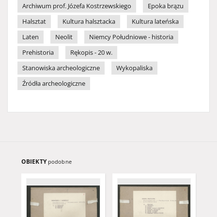
Archiwum prof. Józefa Kostrzewskiego
Epoka brązu
Halsztat
Kultura halsztacka
Kultura lateńska
Laten
Neolit
Niemcy Południowe - historia
Prehistoria
Rękopis - 20 w.
Stanowiska archeologiczne
Wykopaliska
Źródła archeologiczne
OBIEKTY
podobne