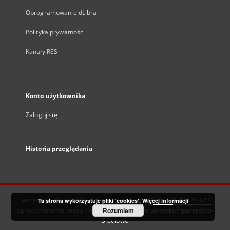
Oprogramowanie dLibra
Polityka prywatności
Kanały RSS
Konto użytkownika
Zaloguj się
Historia przeglądania
Ten serwis działa dzięki oprogramowaniu
DInGO dLibra 6.3.21
Ta strona wykorzystuje pliki 'cookies'.
Więcej informacji
opracowanemu przez
Poznańskie Centrum Superkomputerowo-
Rozumiem
Sieciowe