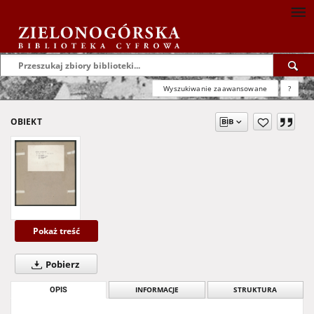
Wyszukiwanie zaawansowane
?
OBIEKT
Pokaż treść
Pobierz
OPIS
INFORMACJE
STRUKTURA