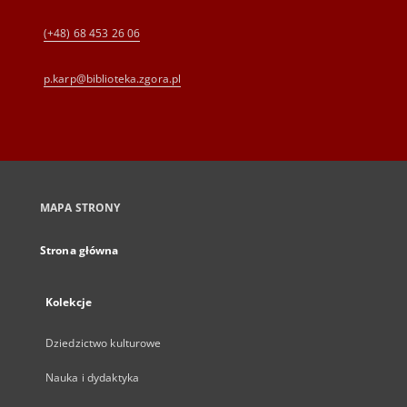
(+48) 68 453 26 06
p.karp@biblioteka.zgora.pl
MAPA STRONY
Strona główna
Kolekcje
Dziedzictwo kulturowe
Nauka i dydaktyka