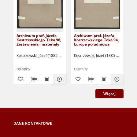
Archiwum prof. Józefa
Archiwum prof. Józefa
Arc
Kostrzewskiego. Teka 96,
Kostrzewskiego. Teka 94,
Kos
Zestawienia i materiały
Europa południowa
Eu
Kostrzewski, Józef (1885-1969]
Kostrzewski, Józef (1885-1969]
Kos
rękopisy
rękopisy
ręk
Więcej
DANE KONTAKTOWE