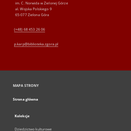
im. C. Norwida w Zielonej Górze
al. Wojska Polskiego 9
65-077 Zielona Góra
(+48) 68 453 26 06
p.karp@biblioteka.zgora.pl
MAPA STRONY
Strona główna
Kolekcje
Dziedzictwo kulturowe