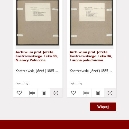
Archiwum prof. Józefa
Archiwum prof. Józefa
Arc
Kostrzewskiego. Teka 88,
Kostrzewskiego. Teka 94,
Kos
Niemcy Północne
Europa południowa
Ni
Tu
Kostrzewski, Józef (1885-1969]
Kostrzewski, Józef (1885-1969]
Kos
rękopisy
rękopisy
ręk
Więcej