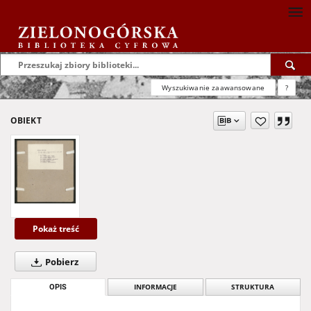
Wyszukiwanie zaawansowane
?
OBIEKT
Pokaż treść
Pobierz
OPIS
INFORMACJE
STRUKTURA