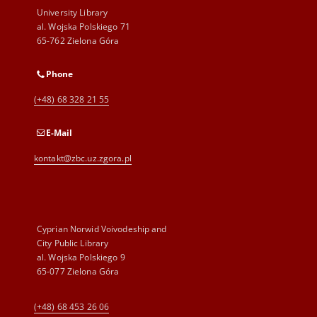
University Library
al. Wojska Polskiego 71
65-762 Zielona Góra
Phone
(+48) 68 328 21 55
E-Mail
kontakt@zbc.uz.zgora.pl
Cyprian Norwid Voivodeship and
City Public Library
al. Wojska Polskiego 9
65-077 Zielona Góra
(+48) 68 453 26 06