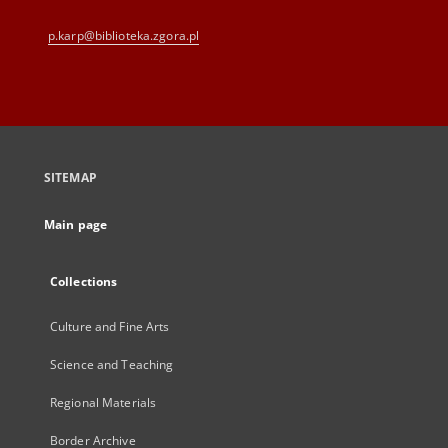
p.karp@biblioteka.zgora.pl
SITEMAP
Main page
Collections
Culture and Fine Arts
Science and Teaching
Regional Materials
Border Archive