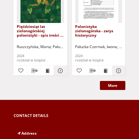
Pięćdziesiąt lat
Polonistyka
Zi
zielonogórskiej
zielonogórska - zarys
pol
polonistyki - spis treści i
historyczny
do
słowo wstępne
Ruszczyńska, Marta
Pałucka-Czerniak, Iwona
Pałucka-Czerniak, Iwona
Ruszczyńska, Marta - red
Ruszczyńska
Mik
2024
2024
202
rozdział w książce
rozdział w książce
roz
More
CONTACT DETAILS
Address