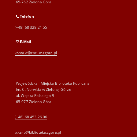
65-762 Zielona Góra
Telefon
(+48) 68 328 21 55
E-Mail
kontakt@zbc.uz.zgora.pl
Wojewódzka i Miejska Biblioteka Publiczna
im. C. Norwida w Zielonej Górze
al. Wojska Polskiego 9
65-077 Zielona Góra
(+48) 68 453 26 06
p.karp@biblioteka.zgora.pl