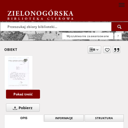
Wyszukiwanie zaawansowane
?
OBIEKT
Pokaż treść
Pobierz
OPIS
INFORMACJE
STRUKTURA