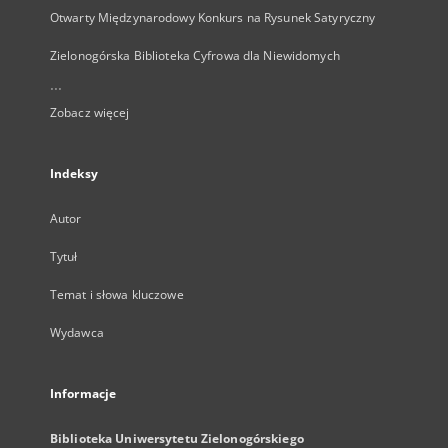
Otwarty Międzynarodowy Konkurs na Rysunek Satyryczny
Zielonogórska Biblioteka Cyfrowa dla Niewidomych
...
Zobacz więcej
Indeksy
Autor
Tytuł
Temat i słowa kluczowe
Wydawca
Informacje
Biblioteka Uniwersytetu Zielonogórskiego