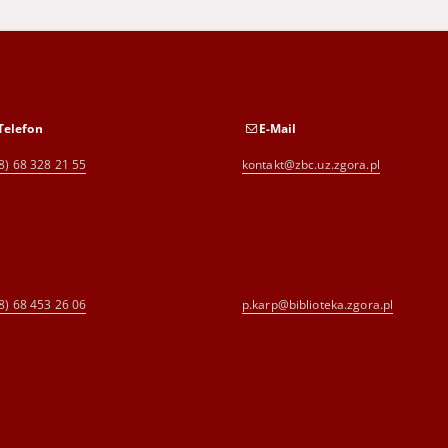
Telefon
E-Mail
8) 68 328 21 55
kontakt@zbc.uz.zgora.pl
8) 68 453 26 06
p.karp@biblioteka.zgora.pl