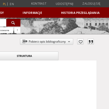
KONTRAST
ZALOGUJ SIĘ
UDOSTĘPNIJ
PL
EN
SY
INFORMACJE
HISTORIA PRZEGLĄDANIA
nsowane
?
Pobierz opis bibliograficzny
STRUKTURA