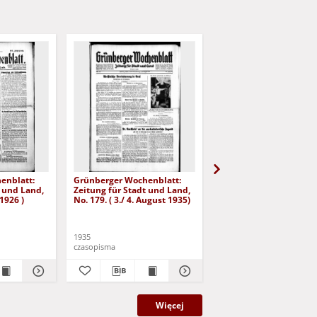
enblatt:
Grünberger Wochenblatt:
Grünberger Wochenbla
t und Land,
Zeitung für Stadt und Land,
Zeitung für Stadt und 
 1926 )
No. 179. ( 3./ 4. August 1935)
No. 180. ( 5. August 193
1935
1935
czasopisma
czasopisma
Więcej