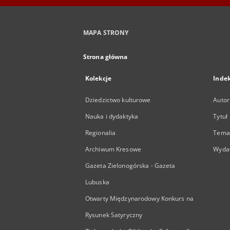
MAPA STRONY
Strona główna
Kolekcje
Inde
Dziedzictwo kulturowe
Autor
Nauka i dydaktyka
Tytuł
Regionalia
Temat
Archiwum Kresowe
Wyda
Gazeta Zielonogórska - Gazeta
Lubuska
Otwarty Międzynarodowy Konkurs na
Rysunek Satyryczny