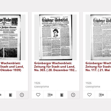
 Wochenblatt:
Grünberger Wochenblatt:
Grünberger Woch
 Stadt und Land,
Zeitung für Stadt und Land,
Zeitung für Stad
. Oktober 1939)
No. 303. ( 28. Dezember 1926
No. 117. ( 21. Mai
)
1926
1926
czasopisma
czasopisma