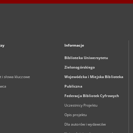
ksy
Informacje
Biblioteka Uniwersytetu
Zielonogórskiego
 i słowa kluczowe
Wojewódzka i Miejska Biblioteka
wca
Publiczna
Federacja Bibliotek Cyfrowych
Uczestnicy Projektu
Opis projektu
Dla autorów i wydawców